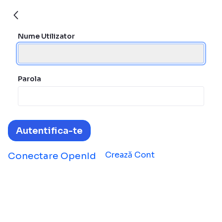
furnizor-display
Autentificare
Autentificare
Nume Utilizator
Parola
Autentifica-te
Crează Cont
Conectare OpenId