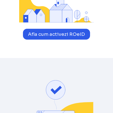
Afla cum activezi ROeID