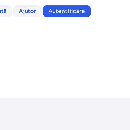
ută
Ajutor
Autentificare