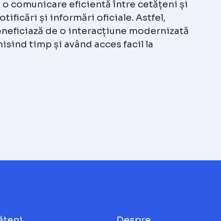
 o comunicare eficientă între cetățeni și
tificări și informări oficiale. Astfel,
eneficiază de o interacțiune modernizată
sind timp și având acces facil la
ățeni
Despre