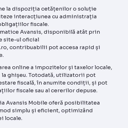
 la dispoziția cetățenilor o soluție
liteze interacțiunea cu administrația
bligațiilor fiscale.
matice Avansis, disponibilă atât prin
 site-ul oficial
.ro, contribuabilii pot accesa rapid și
e.
ea online a impozitelor și taxelor locale,
la ghișeu. Totodată, utilizatorii pot
stare fiscală, în anumite condiții, și pot
țiilor fiscale sau al cererilor depuse.
ția Avansis Mobile oferă posibilitatea
 mod simplu și eficient, optimizând
i locale.