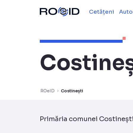
Costinești - ROe
Sari la continut
Cetățeni
Auto
Costineș
ROeID
Costinești
Primăria comunei Costineșt