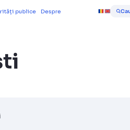
ID
Ca
rități publice
Despre
ti
i