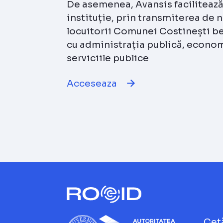
De asemenea, Avansis facilitează
instituție, prin transmiterea de no
locuitorii Comunei Costinești b
cu administrația publică, economi
serviciile publice
Acceseaza
Cet