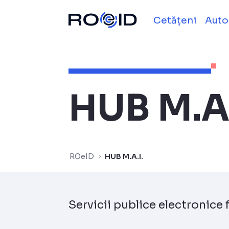
HUB M.A.I. - ROe
Sari la continut
Cetățeni
Auto
HUB M.A.
ROeID
HUB M.A.I.
Servicii publice electronice 