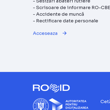
- Sesizări abateri rutiere
- Scrisoare de informare RO-CB
- Accidente de muncă
- Rectificare date personale
Acceseaza
Cet