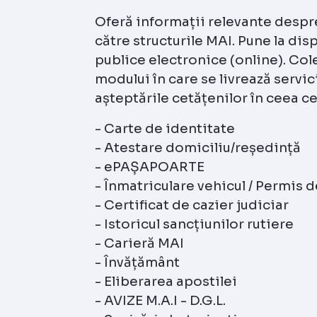
Oferă informații relevante despre
către structurile MAI. Pune la disp
publice electronice (online). Co
modului în care se livrează servic
așteptările cetățenilor în ceea ce
- Carte de identitate
- Atestare domiciliu/reședință
- ePAȘAPOARTE
- Înmatriculare vehicul / Permis
- Certificat de cazier judiciar
- Istoricul sancțiunilor rutiere
- Carieră MAI
- Învățământ
- Eliberarea apostilei
- AVIZE M.A.I - D.G.L.