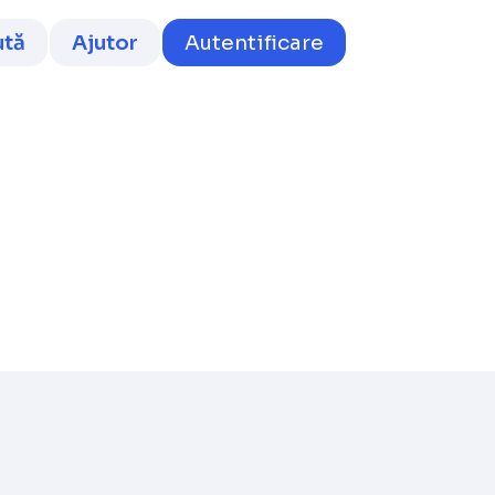
ută
Ajutor
Autentificare