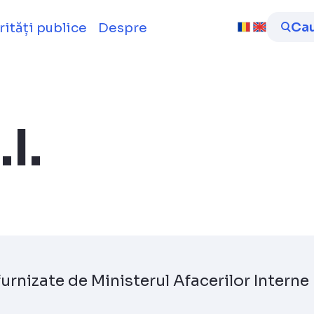
ID
Ca
rități publice
Despre
I.
furnizate de Ministerul Afacerilor Interne